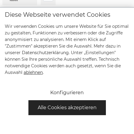
Lieferanten
Diese Webseite verwendet Cookies
Wir verwenden Cookies um unsere Website für Sie optimal
zu gestalten, Funktionen zu verbessern oder die Zugriffe
anonymisiert zu analysieren. Mit einem Klick auf
"Zustimmen" akzeptieren Sie die Auswahl. Mehr dazu in
Vertrag widerrufen
unserer
Datenschutzerklärung
. Unter „Einstellungen"
können Sie Ihre persönliche Auswahl treffen. Technisch
notwendige Cookies werden auch gesetzt, wenn Sie die
* Alle Preise inkl. gesetzl. Mehrwertsteuer zzgl.
Auswahl
ablehnen
.
Versandkosten
und ggf. Nachnahmegebühren, wenn nicht
anders angegeben. Lieferungen innerhalb Deutschlands
sind versandkostenfrei, Lieferzeiten für andere Länder
Konfigurieren
entnehmen Sie bitte der Schaltfläche mit den
Versandinformationen.
Alle Cookies akzeptieren
© Copyright Bruno Söhnle Glashütte/Sa 2021