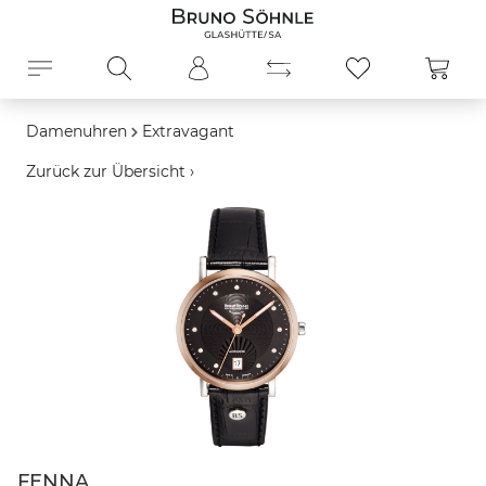
alt springen
Ware
Damenuhren
Extravagant
Zurück zur Übersicht ›
Bildergalerie überspringen
FENNA