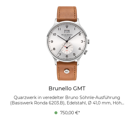
schwarze arabische Ziffern und das prominent
platzierte Großdatum bei 6 Uhr die Funktionalität
unterstreichen. Polierte Stabzeiger und schwarze
Sonderzeiger für die Chronographenfunktionen
sorgen für optimale Ablesbarkeit. Das cognacfarbene
Bio-Lederband ergänzt das kühle Grau mit warmer
Eleganz.
Brunello GMT
Quarzwerk in veredelter Bruno Söhnle-Ausführung
(Basiswerk Ronda 6203.B), Edelstahl, Ø 41,0 mm, Höhe
10,15 mm, 5 bar, Saphirglas innen entspiegelt,
750,00 €*
Kalbslederband Cognac, Dornschließe