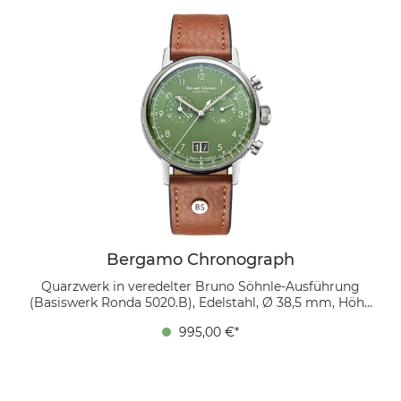
platzierte Großdatum bei 6 Uhr und die fein polierten
Stabzeiger für ein aufgeräumtes Bild sorgen, das trotz
Komplexität klar und edel wirkt. Ein mokkafarbenes
Bio-Lederband ergänzt den Look mit natürlicher
Eleganz.
Bergamo Chronograph
Quarzwerk in veredelter Bruno Söhnle-Ausführung
(Basiswerk Ronda 5020.B), Edelstahl, Ø 38,5 mm, Höhe
10,7 mm, Bandanstoß zu Bandanstoß 45,4 mm, 5 bar,
995,00 €*
gewölbtes Saphirglas innen entspiegelt, Bio
Echtlederband (cognac) mit Ziernaht Ton in Ton,
Bandverlauf 20/18 mm, Dornschließe Das grüne
Zifferblatt fängt das Licht ein, während weiße
arabische Ziffern für klare Ablesbarkeit sorgen. Das