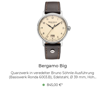
Kombination mit dem schwarzen Echtlederband
ergibt sich ein stilvolles Gesamtbild, das sich perfekt
zu Business-Outfits wie auch zur legeren Garderobe
kombinieren lässt.
Bergamo Big
Quarzwerk in veredelter Bruno Söhnle-Ausführung
(Basiswerk Ronda 6003.B), Edelstahl, Ø 39 mm, Höhe
9,0 mm, Bandanstoß zu Bandanstoß 45,9 mm, 5 bar,
845,00 €*
gewölbtes Saphirglas innen entspiegelt,
Echtlederband dunkelbraun mit Ziernaht Ton in Ton,
Bandverlauf 20/18 mm, Dornschließe Das
cremefarbene Zifferblatt mit schwarzen arabischen
Ziffern und prominentem Großdatum bei 6 Uhr