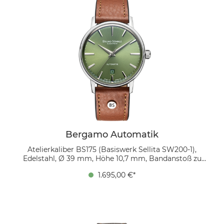
Bergamo Automatik
Atelierkaliber BS175 (Basiswerk Sellita SW200-1),
Edelstahl, Ø 39 mm, Höhe 10,7 mm, Bandanstoß zu
Bandanstoß 45,9 mm, 5 bar, gewölbtes Saphirglas
1.695,00 €*
innen entspiegelt, Bio Echtlederband (cognac) mit
Ziernaht Ton in Ton, Bandverlauf 20/18 mm,
Dornschließe Das grüne Zifferblatt mit Sonnenschliff
fängt das Licht ein und verändert sich je nach
Blickwinkel – ein lebendiges Detail, das die Uhr zu
einem echten Hingucker macht. Zwölf aufgesetzte,