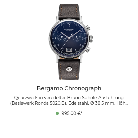
Großdatum bei 6 Uhr verleiht Symmetrie und
Alltagstauglichkeit. Getragen am dunkelbraunen
Echtlederband, ergibt sich ein souveräner Auftritt, der
Business wie Freizeit gleichermaßen unterstreicht.
Bergamo Chronograph
Quarzwerk in veredelter Bruno Söhnle-Ausführung
(Basiswerk Ronda 5020.B), Edelstahl, Ø 38,5 mm, Höhe
10,7 mm, Bandanstoß zu Bandanstoß 45,4 mm, 5 bar,
995,00 €*
gewölbtes Saphirglas innen entspiegelt, Bio
Echtlederband (mokka) mit Ziernaht Ton in Ton,
Bandverlauf 20/18 mm, Dornschließe Das dunkelblaue
Zifferblatt mit Sonnenschliff harmoniert mit den
weißen arabischen Ziffern, während das symmetrisch