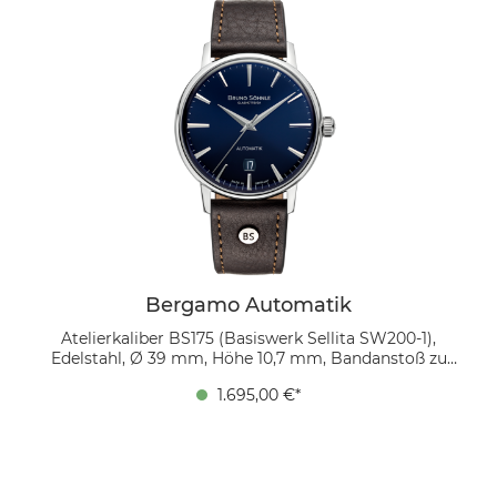
Das mokkafarbene Bio-Lederband rundet den Look
stilsicher ab.
Bergamo Automatik
Atelierkaliber BS175 (Basiswerk Sellita SW200-1),
Edelstahl, Ø 39 mm, Höhe 10,7 mm, Bandanstoß zu
Bandanstoß 45,9 mm, 5 bar, gewölbtes Saphirglas
1.695,00 €*
innen entspiegelt, Bio Echtlederband (mokka) mit
Ziernaht Ton in Ton, Bandverlauf 20/18 mm,
Dornschließe Das dunkelblaue Zifferblatt mit edlem
Sonnenschliff spielt mit dem Licht und verleiht der
Uhr Tiefe und Eleganz. Zwölf aufgesetzte, polierte