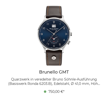
Brunello GMT
Quarzwerk in veredelter Bruno Söhnle-Ausführung
(Basiswerk Ronda 6203.B), Edelstahl, Ø 41,0 mm, Höhe
10,15 mm, 5 bar, Saphirglas innen entspiegelt,
750,00 €*
Kalbslederband Mokka, Dornschließe