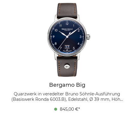
vermittelt eine klare, zeitlose Ästhetik. Ein
dunkelbraunes Echtlederband unterstreicht die
klassische Note, während das gewölbte, innen
entspiegelte Saphirglas den Blick auf jedes Detail
freigibt.
Bergamo Big
Quarzwerk in veredelter Bruno Söhnle-Ausführung
(Basiswerk Ronda 6003.B), Edelstahl, Ø 39 mm, Höhe
9,0 mm, Bandanstoß zu Bandanstoß 45,9 mm, 5 bar,
845,00 €*
gewölbtes Saphirglas innen entspiegelt,
Echtlederband dunkelbraun mit Ziernaht Ton in Ton,
Bandverlauf 20/18 mm, Dornschließe Das dunkelblaue
Sonnenschliff-Zifferblatt mit weißen arabischen Ziffern
wirkt dynamisch und zugleich elegant. Das