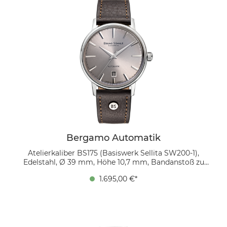
polierte Indexe und das Datum auf 6 Uhr schaffen ein
ausgewogenes Gesamtbild. Abgerundet wird das
Design durch ein cognacfarbenes Bio-Lederband, das
Wärme und Natürlichkeit ausstrahlt.
Bergamo Automatik
Atelierkaliber BS175 (Basiswerk Sellita SW200-1),
Edelstahl, Ø 39 mm, Höhe 10,7 mm, Bandanstoß zu
Bandanstoß 45,9 mm, 5 bar, gewölbtes Saphirglas
1.695,00 €*
innen entspiegelt, Bio Echtlederband (mokka) mit
Ziernaht Ton in Ton, Bandverlauf 20/18 mm,
Dornschließe Das graue Zifferblatt mit Sonnenschliff
wirkt puristisch und dennoch raffiniert. Zwölf
aufgesetzte, polierte Indexe verleihen Tiefe, während
das Datumsfenster bei 6 Uhr für Funktionalität sorgt.