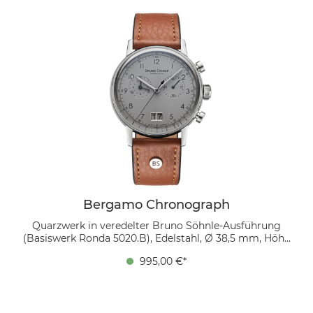
Großdatum bei 6 Uhr und die fein gestalteten
Hilfszifferblätter für Sekunden- und Stoppfunktionen
fügen sich harmonisch in das Gesamtbild ein.
Getragen wird die Uhr am cognacfarbenen Bio-
Lederband – eine Kombination, die Modernität und
Natürlichkeit verbindet.
Bergamo Chronograph
Quarzwerk in veredelter Bruno Söhnle-Ausführung
(Basiswerk Ronda 5020.B), Edelstahl, Ø 38,5 mm, Höhe
10,7 mm, Bandanstoß zu Bandanstoß 45,4 mm, 5 bar,
995,00 €*
gewölbtes Saphirglas innen entspiegelt, Bio
Echtlederband (cognac) mit Ziernaht Ton in Ton,
Bandverlauf 20/18 mm, Dornschließe Das graue
Zifferblatt zeigt sich edel und dezent, während