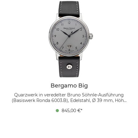
Indexe betonen den modernen Charakter, während das
Datumsfenster bei 6 Uhr den praktischen Nutzen
unterstreicht. Ein mokkafarbenes Bio-Lederband
ergänzt das Design mit natürlicher Eleganz.
Bergamo Big
Quarzwerk in veredelter Bruno Söhnle-Ausführung
(Basiswerk Ronda 6003.B), Edelstahl, Ø 39 mm, Höhe
9,0 mm, Bandanstoß zu Bandanstoß 45,9 mm, 5 bar,
845,00 €*
gewölbtes Saphirglas innen entspiegelt,
Echtlederband schwarz mit Ziernaht Ton in Ton,
Bandverlauf 20/18 mm, Dornschließe Das graue
Zifferblatt mit schwarzen Ziffern und Großdatum auf 6
Uhr ist puristisch und präzise gestaltet. In