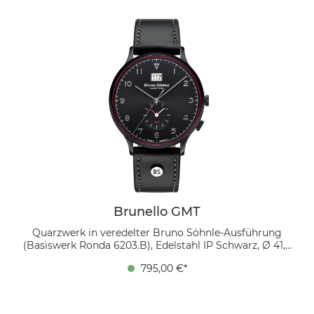
Brunello GMT
Quarzwerk in veredelter Bruno Söhnle-Ausführung
(Basiswerk Ronda 6203.B), Edelstahl IP Schwarz, Ø 41,0
mm, Höhe 10,15 mm, 5 bar, Saphirglas innen
795,00 €*
entspiegelt, Kalbslederband Schwarz, Dornschließe