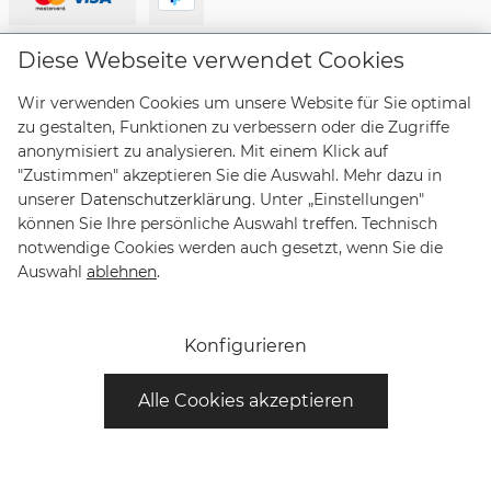
Lieferanten
Diese Webseite verwendet Cookies
Wir verwenden Cookies um unsere Website für Sie optimal
zu gestalten, Funktionen zu verbessern oder die Zugriffe
anonymisiert zu analysieren. Mit einem Klick auf
"Zustimmen" akzeptieren Sie die Auswahl. Mehr dazu in
Vertrag widerrufen
unserer
Datenschutzerklärung
. Unter „Einstellungen"
können Sie Ihre persönliche Auswahl treffen. Technisch
notwendige Cookies werden auch gesetzt, wenn Sie die
* Alle Preise inkl. gesetzl. Mehrwertsteuer zzgl.
Auswahl
ablehnen
.
Versandkosten
und ggf. Nachnahmegebühren, wenn nicht
anders angegeben. Lieferungen innerhalb Deutschlands
sind versandkostenfrei, Lieferzeiten für andere Länder
Konfigurieren
entnehmen Sie bitte der Schaltfläche mit den
Versandinformationen.
Alle Cookies akzeptieren
© Copyright Bruno Söhnle Glashütte/Sa 2021