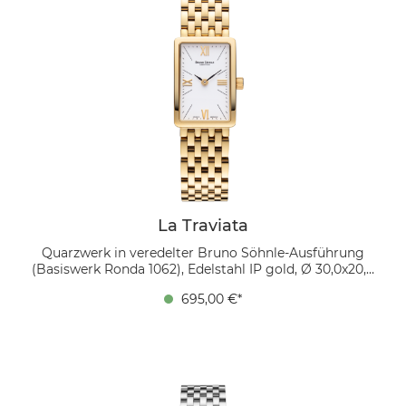
La Traviata
Quarzwerk in veredelter Bruno Söhnle-Ausführung
(Basiswerk Ronda 1062), Edelstahl IP gold, Ø 30,0x20,0
mm, Höhe 6,0 mm, 3 bar, Saphirglas innen
695,00 €*
entspiegelt, Edelstahl IP gold, Faltschließe