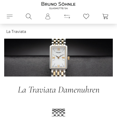
alt springen
Ware
La Traviata
La Traviata Damenuhren