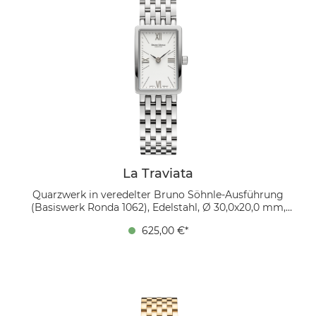
ist diese Uhr perfekt für stilvolle Tage am Strand oder
im exklusiven Beachclub!
La Traviata
Quarzwerk in veredelter Bruno Söhnle-Ausführung
(Basiswerk Ronda 1062), Edelstahl, Ø 30,0x20,0 mm,
Höhe 6,0 mm, 3 bar, Saphirglas innen entspiegelt,
625,00 €*
Edelstahl, Faltschließe