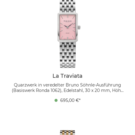
La Traviata
Quarzwerk in veredelter Bruno Söhnle-Ausführung
(Basiswerk Ronda 1062), Edelstahl, 30 x 20 mm, Höhe
6,0 mm, 3 bar, Saphirglas innen entspiegelt,
695,00 €*
integriertes Edelstahlarmband, Doppelfaltschließe, 4
Brillanten (Labordiamanten) Verlieben Sie sich in den
Sommer mit unserer La Traviata in zartem Rosa. Das
silberne Edelstahlgehäuse umrahmt ein Zifferblatt mit
subtiler Leinenstruktur und vier strahlenden Brillanten,
die das Licht kunstvoll einfangen und sanft
reflektieren. Diese Uhr verkörpert feminine Eleganz