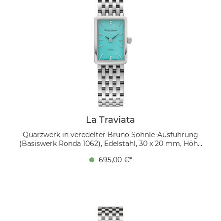
La Traviata
Quarzwerk in veredelter Bruno Söhnle-Ausführung
(Basiswerk Ronda 1062), Edelstahl, 30 x 20 mm, Höhe
6,0 mm, 3 bar, Saphirglas innen entspiegelt,
695,00 €*
integriertes Edelstahlarmband, Doppelfaltschließe, 4
Brillanten (Labordiamanten) Erleben Sie den Sommer
mit einer Brise Eleganz. Unsere La Traviata mit
Türkisblauem Zifferblatt, eingebettet in ein silbernes
Edelstahlgehäuse, strahlt Ruhe und Raffinesse aus. Mit
einem Zifferblatt in feiner Leinenstruktur und vier
funkelnden Brillanten, die das Sonnenlicht einfangen,