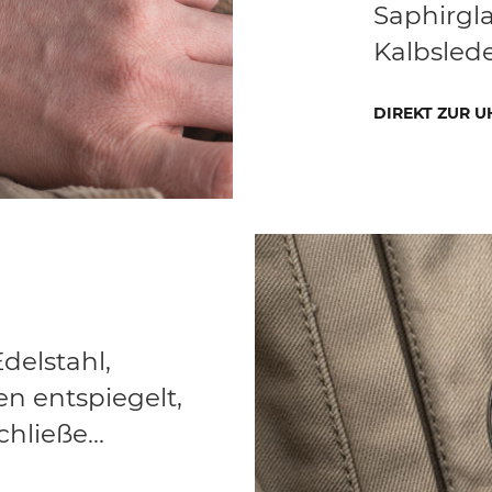
Saphirgla
Kalbslede
DIREKT ZUR U
delstahl,
n entspiegelt,
hließe...