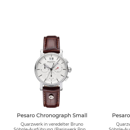
Pesaro Chronograph Small
Pesaro
Quarzwerk in veredelter Bruno
Quarzw
Söhnle-Ausführung (Basiswerk Ronda
Söhnle-Au