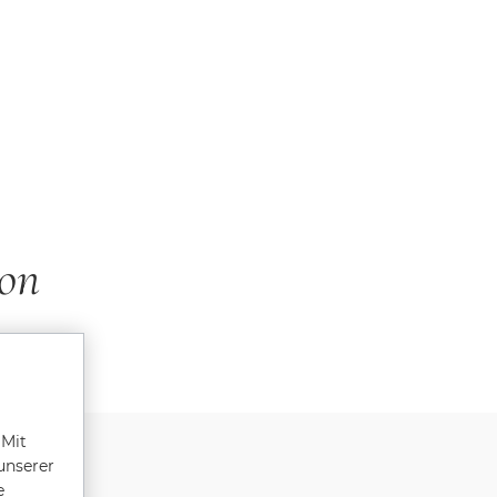
ion
 Mit
unserer
e