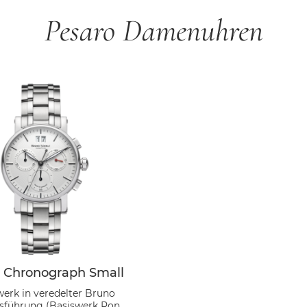
Pesaro Damenuhren
 Chronograph Small
erk in veredelter Bruno
sführung (Basiswerk Ronda