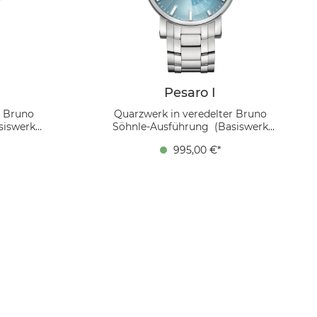
Pesaro I
r Bruno
Quarzwerk in veredelter Bruno
siswerk
Söhnle-Ausführung (Basiswerk
elstahl, Ø
Ronda 7003.L), Gehäuse Edelstahl, Ø
995,00 €*
 10 bar,
43,0 mm, Höhe 13,65 mm, 10 bar,
egelt,
Saphirglas innen entspiegelt,
ltschließe
Edelstahlarmband, Doppelfaltschließe
 – eine
Kühler Glanz trifft präzise Funktion:
ion, die
Die Pesaro I (2025) in Eisblau mit
indet. Das
Edelstahlarmband besticht durch ihr
nd die
markantes Großdatum und die
anzeige
asymmetrische Wochentaganzeige.
25) zum
Das hochwertige Edelstahlband
r jede
bietet eine zeitlose Ergänzung zu
e Pesaro I
dem eleganten Zifferblatt, das mit
leuchtenden Indexen für perfekte
Lesbarkeit sorgt. Mehr über die