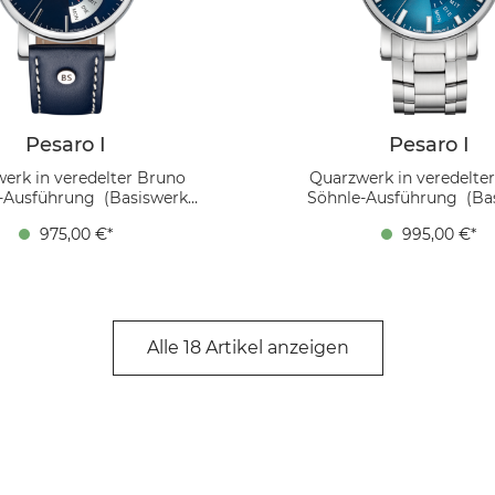
Pesaro I
Pesaro I
erk in veredelter Bruno
Quarzwerk in veredelte
-Ausführung (Basiswerk
Söhnle-Ausführung (Ba
3.L), Gehäuse Edelstahl, Ø
Ronda 7003.L), Gehäuse Ed
975,00 €*
995,00 €*
, Höhe 13,65 mm, 10 bar,
43,0 mm, Höhe 13,65 mm,
rglas innen entspiegelt,
Saphirglas innen entspi
erband blau, Faltschließe
Edelstahlarmband, Doppelfa
er die Pesaro I erfahren
Ozeanblau und Edelstahl
ausdrucksstarke Kombinat
Tradition und Moderne verb
Alle 18 Artikel anzeigen
prägnante Großdatum u
raffinierte Wochentag
machen die Pesaro I (20
perfekten Begleiter fü
Gelegenheit. Mehr über di
erfahren