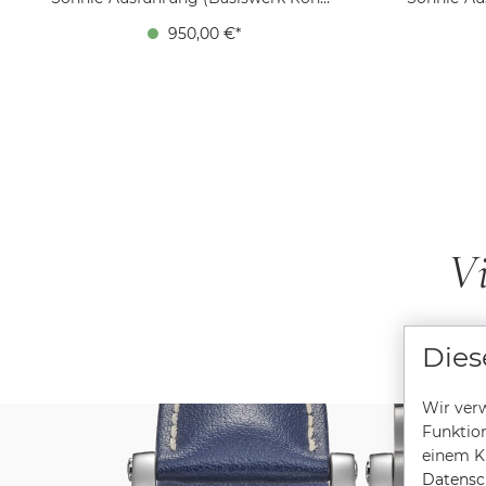
5040.B), Edelstahl, Ø 36 mm, Höhe
5040.B), E
950,00 €*
11,5 mm, 10 bar, Saphirglas innen
mm, 1
entspiegelt, Kalbsleder goldbraun,
entspiege
Faltschließe
Vi
Dies
Wir verw
Funktion
einem Kl
Datensc