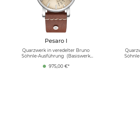
Pesaro I
Quarzwerk in veredelter Bruno
Quarzw
Söhnle-Ausführung (Basiswerk
Söhnle
Ronda 7003.L), Gehäuse Edelstahl, Ø
Ronda 700
975,00 €*
43,0 mm, Höhe 13,65 mm, 10 bar,
43,0 mm
Saphirglas innen entspiegelt,
Saphi
Kalbslederband braun (mahagoni),
Kalbsled
Dornschließe Mit ihrem warmen
Mehr üb
Beige-Ton verleiht die Pesaro I (2025)
dem Handgelenk klassische Eleganz.
Das Vintage-Lederband rundet das
harmonische Erscheinungsbild ab
und sorgt für angenehmen
Tragekomfort. Mehr über die Pesaro I
erfahren