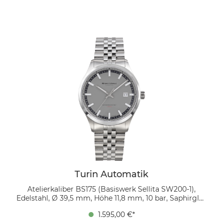
Sicherheitsbügel Die Turin Automatik präsentiert sich
in einer modernen Zwischengröße von 39,5 mm und
einer Höhe von nur 11,8 mm. Ausgestattet mit dem
veredelten Automatikwerk, dem Atelierkaliber BS 175,
beeindruckt sie durch Perlage auf Grundplatine,
Automatikbrücken und Unruhkloben. Ein eigens
entwickelter Rotor und thermisch gebläute Schrauben
vervollständigen das hochwertige Uhrwerk. Mit ihrem
matten, aufgeräumten Zifferblatt in knalligem Grün
bietet die Turin Automatik ein leicht abzulesendes
Design. Wasserdicht bis 10 BAR dank verschraubtem
Boden und Krone, erinnert sie an ihre
Schwestermodelle, die Turin II Big und Turin II Small,
und setzt als Eyecatcher neue Maßstäbe.
Turin Automatik
Atelierkaliber BS175 (Basiswerk Sellita SW200-1),
Edelstahl, Ø 39,5 mm, Höhe 11,8 mm, 10 bar, Saphirglas
innen entspiegelt, feingliedriges Edelstahlarmband
1.595,00 €*
mit massiven Gliedern, Faltschließe mit