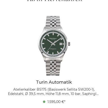
Turin Automatik
Atelierkaliber BS175 (Basiswerk Sellita SW200-1),
Edelstahl, Ø 39,5 mm, Höhe 11,8 mm, 10 bar, Saphirglas
innen entspiegelt, feingliedriges Edelstahlarmband
1.595,00 €*
mit massiven Gliedern, Faltschließe mit
Sicherheitsbügel Die Turin Automatik präsentiert sich