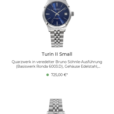
Turin II Small
Quarzwerk in veredelter Bruno Söhnle-Ausführung
(Basiswerk Ronda 6003.D), Gehäuse Edelstahl,
Zifferblatt blau, Ø 34,0 mm, Höhe 9,1 mm, 10 bar,
725,00 €*
Saphirglas innen entspiegelt, Metallband Edelstahl,
Faltschließe