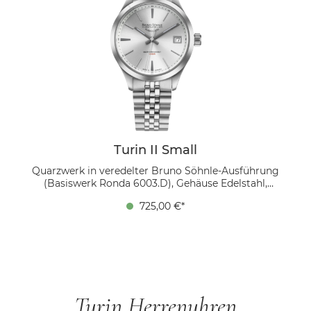
Turin II Small
Quarzwerk in veredelter Bruno Söhnle-Ausführung
(Basiswerk Ronda 6003.D), Gehäuse Edelstahl,
Zifferblatt silber, Ø 34,0 mm, Höhe 9,1 mm, 10 bar,
725,00 €*
Saphirglas innen entspiegelt, Metallband Edelstahl,
Faltschließe
Turin Herrenuhren