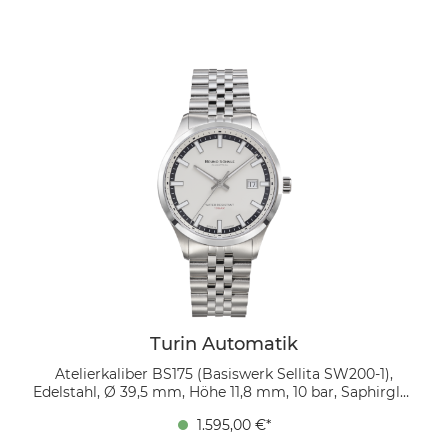
in moderner Zwischengröße mit 39,5 mm
Durchmesser und einer schlanken Höhe von nur 11,8
mm. Ihr veredeltes Automatikwerk, das Atelierkaliber
BS 175, zeichnet sich durch Perlage auf Grundplatine,
Automatikbrücken und Unruhkloben aus. Ein eigens
entwickelter Rotor sowie thermisch gebläute
Schrauben komplettieren das anspruchsvolle Uhrwerk.
Das matte, aufgeräumte Zifferblatt in elegantes
Tannengrün verleiht der Turin Automatik eine zeitlose
Ästhetik und verbesserte Lesbarkeit. Mit einem
verschraubten Boden und einer verschraubten Krone
ist die Uhr bis zu 10 BAR wasserdicht.
Turin Automatik
Atelierkaliber BS175 (Basiswerk Sellita SW200-1),
Edelstahl, Ø 39,5 mm, Höhe 11,8 mm, 10 bar, Saphirglas
innen entspiegelt, feingliedriges Edelstahlarmband
1.595,00 €*
mit massiven Gliedern, Faltschließe mit
Sicherheitsbügel Die Turin Automatik präsentiert sich