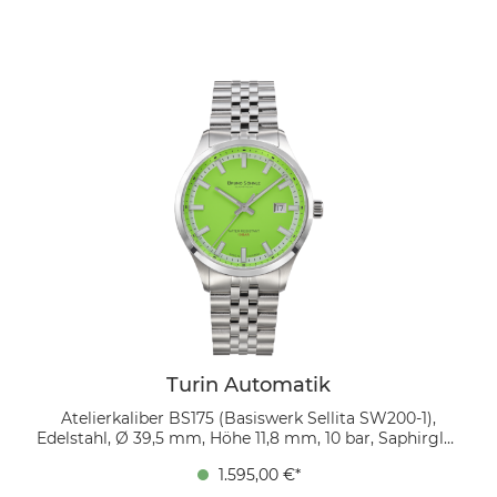
in moderner Zwischengröße mit einem Durchmesser
von 39,5 mm und einer schlanken Höhe von lediglich
11,8 mm. Ihr veredeltes Automatikwerk, das
Atelierkaliber BS 175, besticht durch Perlage auf der
Grundplatine, den Automatikbrücken und dem
Unruhkloben. Ein eigens entwickelter Rotor sowie
thermisch gebläute Schrauben runden das
anspruchsvolle Uhrwerk ab. Das matte, aufgeräumte
Zifferblatt in hellem Beige, respektive Offwhite,
verleiht der Turin Automatik eine zeitlose Ästhetik und
verbesserte Lesbarkeit. Dank eines verschraubten
Bodens und einer verschraubten Krone ist die Uhr bis
zu 10 BAR wasserdicht.
Turin Automatik
Atelierkaliber BS175 (Basiswerk Sellita SW200-1),
Edelstahl, Ø 39,5 mm, Höhe 11,8 mm, 10 bar, Saphirglas
innen entspiegelt, feingliedriges Edelstahlarmband
1.595,00 €*
mit massiven Gliedern, Faltschließe mit