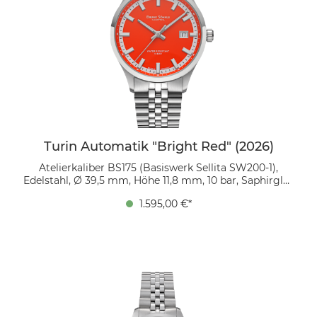
Turin Automatik "Bright Red" (2026)
Atelierkaliber BS175 (Basiswerk Sellita SW200-1),
Edelstahl, Ø 39,5 mm, Höhe 11,8 mm, 10 bar, Saphirglas
innen entspiegelt, feingliedriges Edelstahlarmband
1.595,00 €*
mit massiven Gliedern, Faltschließe mit
Sicherheitsbügel Ein Statement in Orange-Rot Das
Zifferblatt in intensivem „Bright Red“ ist mehr als nur
eine Farbe – es ist pure Energie. Der Kontrast zwischen
dem leuchtenden Orange-Rot und den silbernen,
applizierten Indexen sorgt nicht nur für eine perfekte
Ablesbarkeit, sondern macht diese Uhr zu einem
echten Blickfang. Die Fakten zur Sonderedition:
Zeitlich limitiert: Dieses Modell wird ausschließlich im