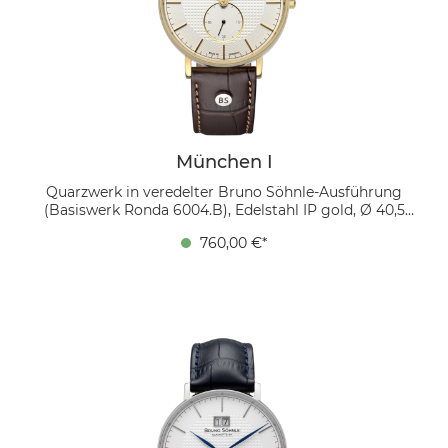
München I
Quarzwerk in veredelter Bruno Söhnle-Ausführung
(Basiswerk Ronda 6004.B), Edelstahl IP gold, Ø 40,5
mm, Höhe 8,3 mm, 5 bar, Saphirglas innen entspiegelt,
760,00 €*
Kalbsleder dunkelbraun, Faltschließe