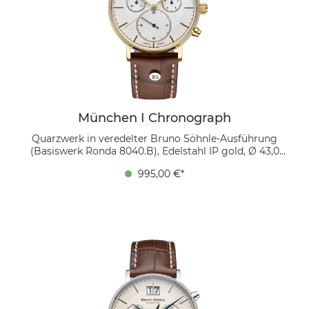
München I Chronograph
Quarzwerk in veredelter Bruno Söhnle-Ausführung
(Basiswerk Ronda 8040.B), Edelstahl IP gold, Ø 43,0
mm, Höhe 12,9 mm, 5 bar, Saphirglas innen
995,00 €*
entspiegelt, Kalbsleder dunkelbraun, Faltschließe