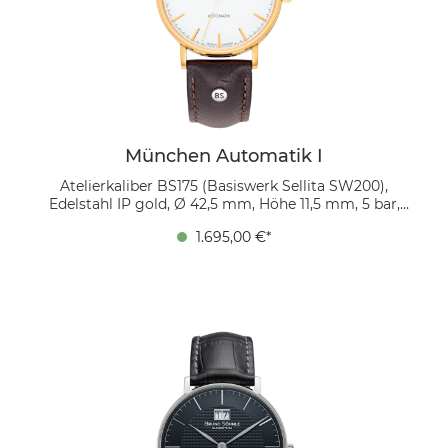
München Automatik I
Atelierkaliber BS175 (Basiswerk Sellita SW200),
Edelstahl IP gold, Ø 42,5 mm, Höhe 11,5 mm, 5 bar,
Saphirglas innen entspiegelt, Kalbsleder dunkelbraun,
1.695,00 €*
Faltschließe