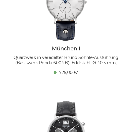
München I
Quarzwerk in veredelter Bruno Söhnle-Ausführung
(Basiswerk Ronda 6004.B), Edelstahl, Ø 40,5 mm,
Höhe 8,3 mm, 5 bar, Saphirglas innen entspiegelt,
725,00 €*
Kalbsleder dunkelblau, Faltschließe