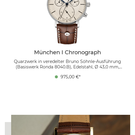
München I Chronograph
Quarzwerk in veredelter Bruno Söhnle-Ausführung
(Basiswerk Ronda 8040.B), Edelstahl, Ø 43,0 mm,
Höhe 12,9 mm, 5 bar, Saphirglas innen entspiegelt,
975,00 €*
Kalbsleder dunkelbraun, Faltschließe