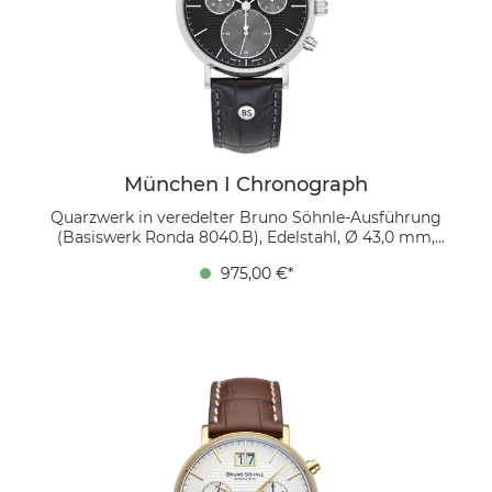
München I Chronograph
Quarzwerk in veredelter Bruno Söhnle-Ausführung
(Basiswerk Ronda 8040.B), Edelstahl, Ø 43,0 mm,
Höhe 12,9 mm, 5 bar, Saphirglas innen entspiegelt,
975,00 €*
Kalbsleder schwarz, Faltschließe