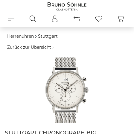
alt springen
Ware
Herrenuhren
Stuttgart
Zurück zur Übersicht ›
Bildergalerie überspringen
STUTTGART CHRONOGRAPH BIG