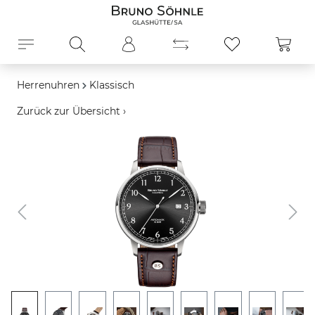
alt springen
Ware
Herrenuhren
Klassisch
Zurück zur Übersicht ›
Bildergalerie überspringen