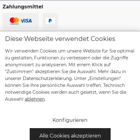
Zahlungsmittel
Lieferanten
Diese Webseite verwendet Cookies
Wir verwenden Cookies um unsere Website für Sie optimal
zu gestalten, Funktionen zu verbessern oder die Zugriffe
anonymisiert zu analysieren. Mit einem Klick auf
"Zustimmen" akzeptieren Sie die Auswahl. Mehr dazu in
Vertrag widerrufen
unserer
Datenschutzerklärung
. Unter „Einstellungen"
können Sie Ihre persönliche Auswahl treffen. Technisch
notwendige Cookies werden auch gesetzt, wenn Sie die
* Alle Preise inkl. gesetzl. Mehrwertsteuer zzgl.
Auswahl
ablehnen
.
Versandkosten
und ggf. Nachnahmegebühren, wenn nicht
anders angegeben. Lieferungen innerhalb Deutschlands
sind versandkostenfrei, Lieferzeiten für andere Länder
Konfigurieren
entnehmen Sie bitte der Schaltfläche mit den
Versandinformationen.
Alle Cookies akzeptieren