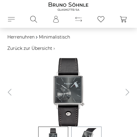
alt springen
Ware
Herrenuhren
Minimalistisch
Zurück zur Übersicht ›
Bildergalerie überspringen