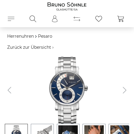
alt springen
Ware
Herrenuhren
Pesaro
Zurück zur Übersicht ›
Bildergalerie überspringen