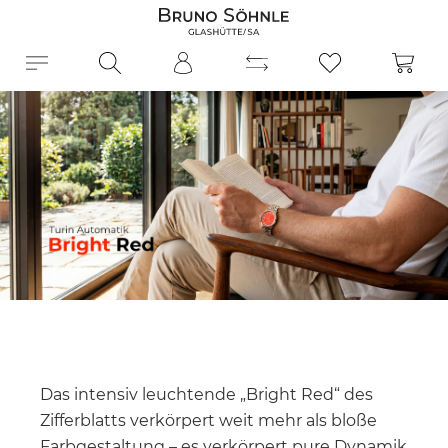
alt springen
Ware
Das intensiv leuchtende „Bright Red“ des
Zifferblatts verkörpert weit mehr als bloße
Farbgestaltung – es verkörpert pure Dynamik