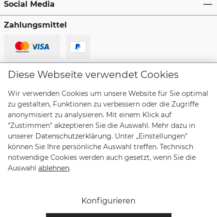
Social Media
Zahlungsmittel
Lieferanten
Diese Webseite verwendet Cookies
Wir verwenden Cookies um unsere Website für Sie optimal
zu gestalten, Funktionen zu verbessern oder die Zugriffe
anonymisiert zu analysieren. Mit einem Klick auf
"Zustimmen" akzeptieren Sie die Auswahl. Mehr dazu in
Vertrag widerrufen
unserer
Datenschutzerklärung
. Unter „Einstellungen"
können Sie Ihre persönliche Auswahl treffen. Technisch
notwendige Cookies werden auch gesetzt, wenn Sie die
* Alle Preise inkl. gesetzl. Mehrwertsteuer zzgl.
Auswahl
ablehnen
.
Versandkosten
und ggf. Nachnahmegebühren, wenn nicht
anders angegeben. Lieferungen innerhalb Deutschlands
sind versandkostenfrei, Lieferzeiten für andere Länder
Konfigurieren
entnehmen Sie bitte der Schaltfläche mit den