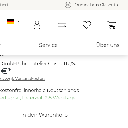
tiert
Original aus Glashütte
Waren
Zurück zur Übersicht ›
r
Service
Über uns
II
 GmbH Uhrenatelier Glashütte/Sa.
 €*
St. zzgl. Versandkosten
kostenfrei innerhalb Deutschlands
erfügbar, Lieferzeit: 2-5 Werktage
In den Warenkorb