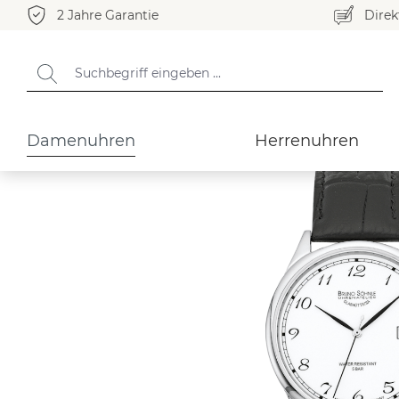
2 Jahre Garantie
Direk
springen
Zur Hauptnavigation springen
Damenuhren
Klassisch
Damenuhren
Herrenuhren
Bildergalerie überspringen