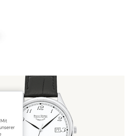
 Mit
unserer
e