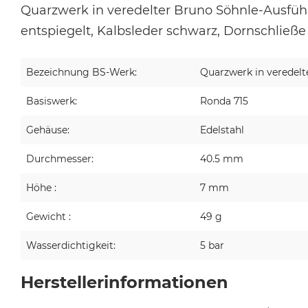
Quarzwerk in
veredelter Bruno Söhnle-Ausfü
entspiegelt, Kalbsleder schwarz, Dornschließe
Bezeichnung BS-Werk:
Quarzwerk in veredelt
Basiswerk:
Ronda 715
Gehäuse:
Edelstahl
Durchmesser:
40.5 mm
Höhe :
7 mm
Gewicht :
49 g
Wasserdichtigkeit:
5 bar
Herstellerinformationen