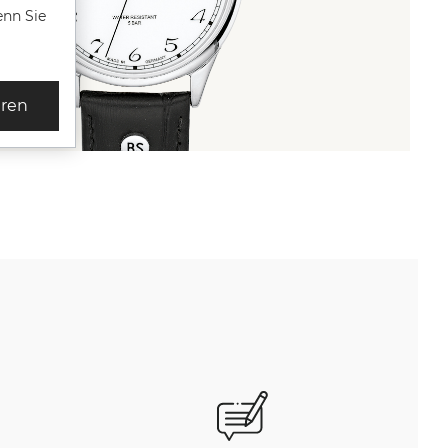
enn Sie
eren