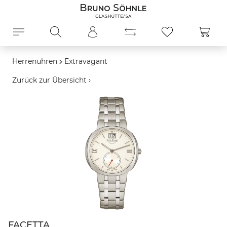
alt springen
Ware
Herrenuhren
Extravagant
Zurück zur Übersicht ›
Bildergalerie überspringen
FACETTA