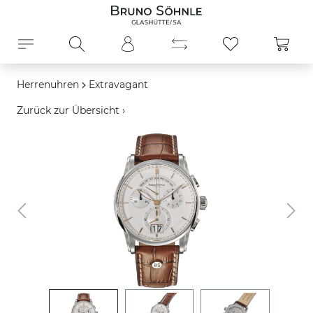
alt springen
Ware
Herrenuhren
Extravagant
Zurück zur Übersicht ›
Bildergalerie überspringen