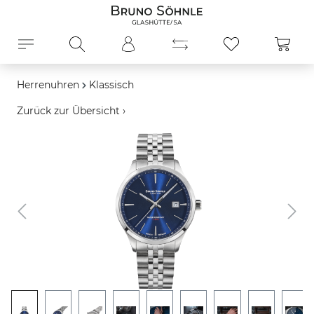
alt springen
Ware
Herrenuhren
Klassisch
Zurück zur Übersicht ›
Bildergalerie überspringen