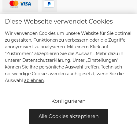
Lieferanten
Diese Webseite verwendet Cookies
Wir verwenden Cookies um unsere Website für Sie optimal
zu gestalten, Funktionen zu verbessern oder die Zugriffe
anonymisiert zu analysieren. Mit einem Klick auf
"Zustimmen" akzeptieren Sie die Auswahl. Mehr dazu in
Vertrag widerrufen
unserer
Datenschutzerklärung
. Unter „Einstellungen"
können Sie Ihre persönliche Auswahl treffen. Technisch
notwendige Cookies werden auch gesetzt, wenn Sie die
* Alle Preise inkl. gesetzl. Mehrwertsteuer zzgl.
Auswahl
ablehnen
.
Versandkosten
und ggf. Nachnahmegebühren, wenn nicht
anders angegeben. Lieferungen innerhalb Deutschlands
sind versandkostenfrei, Lieferzeiten für andere Länder
Konfigurieren
entnehmen Sie bitte der Schaltfläche mit den
Versandinformationen.
Alle Cookies akzeptieren
© Copyright Bruno Söhnle Glashütte/Sa 2021