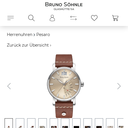
alt springen
Ware
Herrenuhren
Pesaro
Zurück zur Übersicht ›
Bildergalerie überspringen